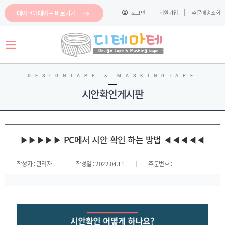
메이크어테이프 바로가기
로그인
회원가입
주문배송조회
로그인
회원가입
마이페이지
배송조회
DESIGNTAPE & MASKINGTAPE
시안확인게시판
마
스
킹
메
테
모
이
▶▶▶▶▶ PC에서 시안 확인 하는 방법 ◀◀◀◀◀
지
프
스
테
파
이
클
작성자 : 관리자
작성일 : 2022.04.11
주문번호 :
프
이
링
지
테
컷
이
이
마
프
지
스
컷
킹
이
메
지
모
컷