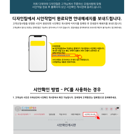
지
D
스
I
파
Y
클
D
컷
링
I
마
Y
스
우
컷
킹
표
스
컷
파
스
마
클
티
스
링
커
킹
아
제
크
품
릴
주
일
제
문
반
품
제
상
주
작
품
문
고
제
객
작
센
M
터
Y
P
이
A
용
G
안
E
내