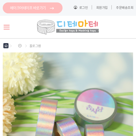
메이크어테이프 바로가기
로그인
회원가입
주문배송조회
로그인
회원가입
마이페이지
배송조회
홀로그램
마
스
킹
메
테
모
이
지
프
스
테
파
이
클
프
이
링
지
테
컷
이
이
마
프
지
스
컷
킹
이
메
지
모
컷