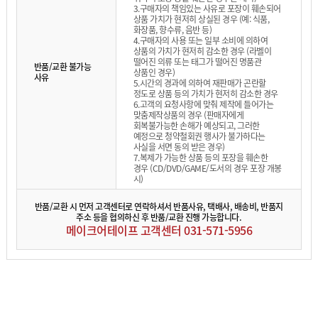
3.구매자의 책임있는 사유로 포장이 훼손되어
상품 가치가 현저히 상실된 경우 (예: 식품,
화장품, 향수류, 음반 등)
4.구매자의 사용 또는 일부 소비에 의하여
상품의 가치가 현저히 감소한 경우 (라벨이
떨어진 의류 또는 태그가 떨어진 명품관
반품/교환 불가능
상품인 경우)
사유
5.시간의 경과에 의하여 재판매가 곤란할
정도로 상품 등의 가치가 현저히 감소한 경우
6.고객의 요청사항에 맞춰 제작에 들어가는
맞춤제작상품의 경우 (판매자에게
회복불가능한 손해가 예상되고, 그러한
예정으로 청약철회권 행사가 불가하다는
사실을 서면 동의 받은 경우)
7.복제가 가능한 상품 등의 포장을 훼손한
경우 (CD/DVD/GAME/도서의 경우 포장 개봉
시)
반품/교환 시 먼저 고객센터로 연락하셔서 반품사유, 택배사, 배송비, 반품지
주소 등을 협의하신 후 반품/교환 진행 가능합니다.
메이크어테이프 고객센터 031-571-5956