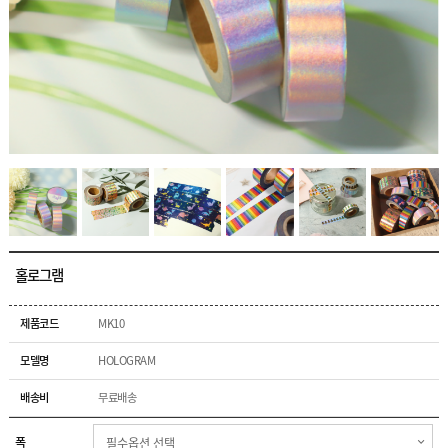
지
D
스
I
파
Y
클
D
컷
링
I
마
Y
스
우
컷
킹
표
스
컷
파
스
마
클
티
스
링
커
킹
아
제
크
품
릴
주
일
제
문
반
품
제
상
주
작
품
문
고
홀로그램
제
객
작
센
M
터
Y
제품코드
MK10
P
이
A
모델명
HOLOGRAM
용
G
안
E
내
배송비
무료배송
폭